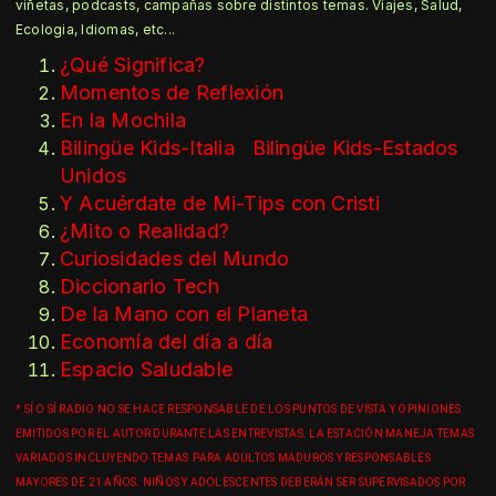
viñetas, podcasts,
campañas sobre distintos temas. Viajes, Salud,
Ecologia, Idiomas, etc...
¿Qué Significa?
Momentos de Reflexión
En la Mochila
Bilingüe Kids-Italia
Bilingüe Kids-Estados
Unidos
Y Acuérdate de Mi-Tips con Cristi
¿Mito o Realidad?
Curiosidades del Mundo
Diccionario Tech
De la Mano con el Planeta
Economía del día a día
Espacio Saludable
*
SÍ O SÍ RADIO NO SE HACE RESPONSABLE DE LOS PUNTOS DE VISTA
Y OPINIONES
EMITIDOS POR EL AUTOR DURANTE LAS ENTREVISTAS.
LA ESTACIÓN MANEJA TEMAS
VARIADOS INCLUYENDO TEMAS PARA ADULTOS MADUROS Y RESPONSABLES
MAYORES DE 21 AÑOS. NIÑOS Y ADOLESCENTES DEBERÁN SER SUPERVISADOS POR