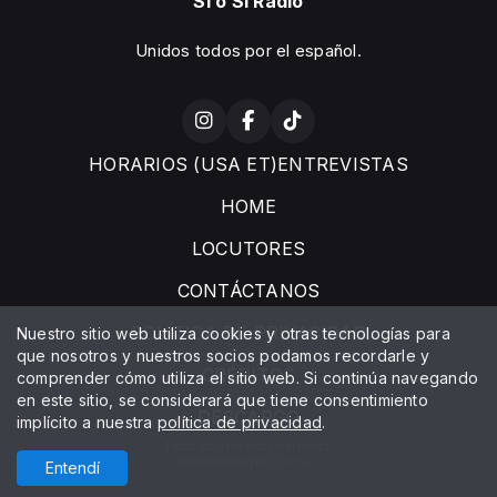
Sí o Sí Radio
Unidos todos por el español.
HORARIOS (USA ET)ENTREVISTAS
HOME
LOCUTORES
CONTÁCTANOS
POLÍTICA DE PRIVACIDAD
Nuestro sitio web utiliza cookies y otras tecnologías para
que nosotros y nuestros socios podamos recordarle y
CRÉDITOS
comprender cómo utiliza el sitio web. Si continúa navegando
en este sitio, se considerará que tiene consentimiento
DESCARGO
implícito a nuestra
política de privacidad
.
Todos los derechos reservados.
Desarrollado por
Entendí